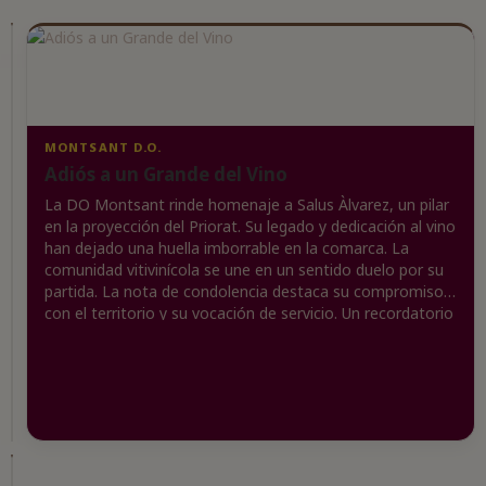
CATALUNYA
D.O.
Adiós
MONTSANT D.O.
a
Adiós a un Grande del Vino
un
La DO Montsant rinde homenaje a Salus Àlvarez, un pilar
Gigante
en la proyección del Priorat. Su legado y dedicación al vino
del
han dejado una huella imborrable en la comarca. La
Vino
comunidad vitivinícola se une en un sentido duelo por su
Catalán
partida. La nota de condolencia destaca su compromiso
con el territorio y su vocación de servicio. Un recordatorio
La
de que el vino es más que una bebida, es una historia
Denominación
compartida.
de
Origen
Catalunya
se
encuentra
de