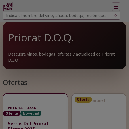
Mostrar
navegac
Buscar
Buscar
vinos
Priorat D.O.Q.
Descubre vinos, bodegas, ofertas y actualidad de Priorat
D.O.Q.
Ofertas
Oferta
PRIORAT D.O.Q.
Oferta
Novedad
Serras Del Priorat