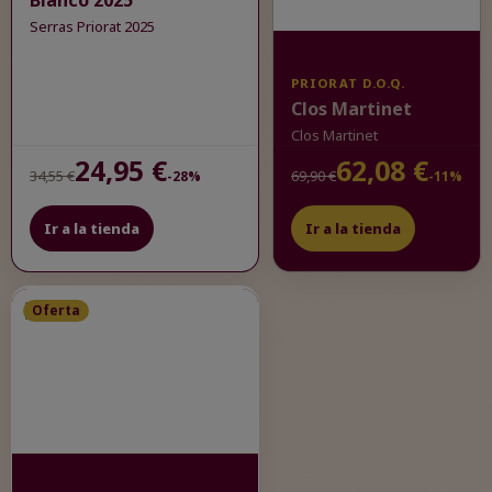
Blanco 2025
Serras Priorat 2025
PRIORAT D.O.Q.
Clos Martinet
Clos Martinet
24,95 €
62,08 €
34,55 €
69,90 €
-28%
-11%
Ir a la tienda
Ir a la tienda
Oferta