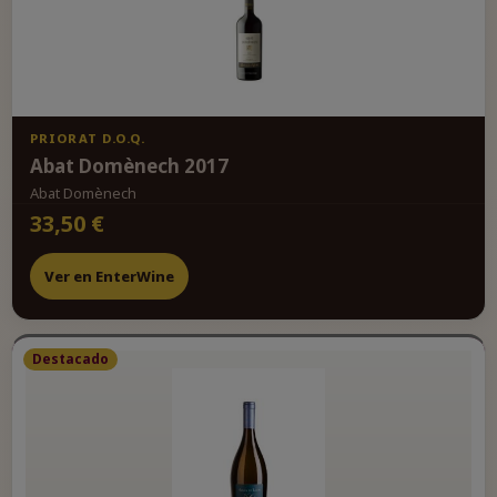
PRIORAT D.O.Q.
Abat Domènech 2017
Abat Domènech
33,50 €
Ver en EnterWine
Destacado