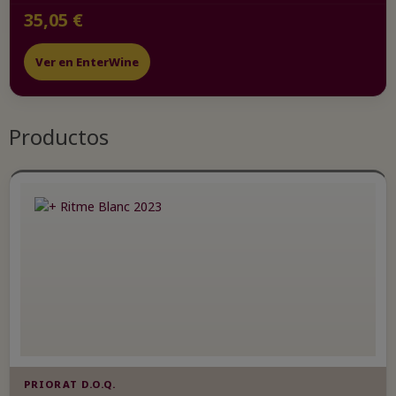
35,05 €
Ver en EnterWine
Productos
PRIORAT D.O.Q.