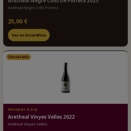
Aretheal Negre Colls De Porrera 2023
Aretheal Negre Colls Porrera
25,00 €
Ver en EnterWine
Destacado
PRIORAT D.O.Q.
Aretheal Vinyes Velles 2022
Aretheal Vinyes Velles