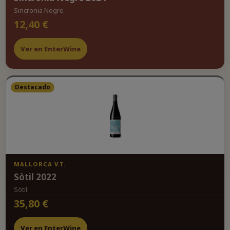
Sincronia Negre
12,40 €
Ver en EnterWine
Destacado
MALLORCA V.T.
Sòtil 2022
Sòtil
35,80 €
Ver en EnterWine