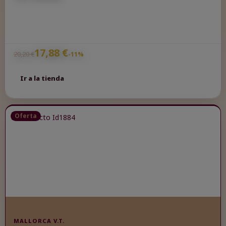
Volts
17,88 €
20,20 €
-11%
Ir a la tienda
Oferta
MALLORCA V.T.