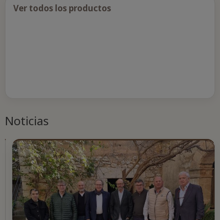
Ver todos los productos
Noticias
MALLORCA
V.T.
¡Brindemos
por