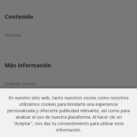
Contenido
Noticias
Más información
Quiénes somos
Aviso legal
En nuestro sitio web, tanto nuestros socios como nosotros
Términos y condiciones
utilizamos cookies para brindarte una experiencia
Política de privacidad
personalizada y ofrecerte publicidad relevante, así como para
analizar el uso de nuestra plataforma. Al hacer clic en
"Aceptar", nos das tu consentimiento para utilizar esta
información.