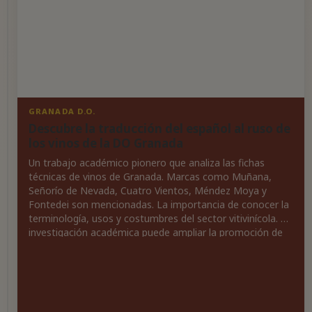
GRANADA
GRANADA D.O.
D.O.
Descubre la traducción del español al ruso de
El
los vinos de la DO Granada
futuro
Un trabajo académico pionero que analiza las fichas
del
técnicas de vinos de Granada. Marcas como Muñana,
vino:
Señorío de Nevada, Cuatro Vientos, Méndez Moya y
cuidemos
Fontedei son mencionadas. La importancia de conocer la
el
terminología, usos y costumbres del sector vitivinícola. La
suelo
investigación académica puede ampliar la promoción de
y
los vinos a nivel nacional e internacional. La labor del
al
traductor en el complejo campo del lenguaje vitivinícola.
consumidor
Descubre
cómo