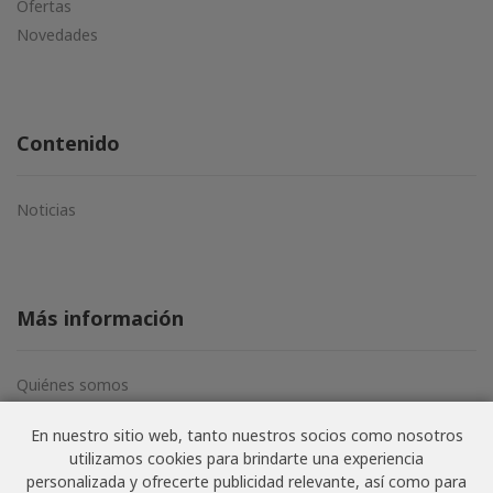
Ofertas
Novedades
Contenido
Noticias
Más información
Quiénes somos
Aviso legal
En nuestro sitio web, tanto nuestros socios como nosotros
Términos y condiciones
utilizamos cookies para brindarte una experiencia
Política de privacidad
personalizada y ofrecerte publicidad relevante, así como para