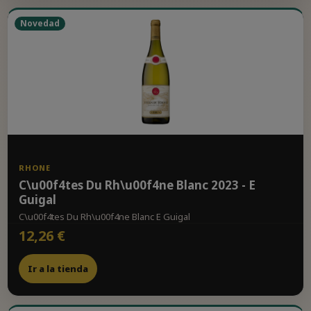
Novedad
RHONE
C\u00f4tes Du Rh\u00f4ne Blanc 2023 - E
Guigal
C\u00f4tes Du Rh\u00f4ne Blanc E Guigal
12,26 €
Ir a la tienda