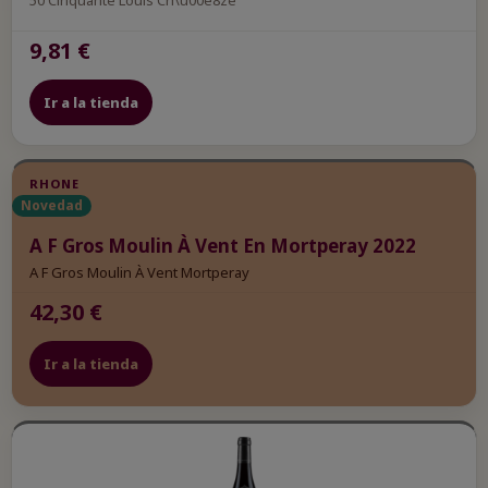
50 Cinquante Louis Ch\u00e8ze
9,81 €
Ir a la tienda
RHONE
Novedad
A F Gros Moulin À Vent En Mortperay 2022
A F Gros Moulin À Vent Mortperay
42,30 €
Ir a la tienda