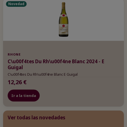
Novedad
RHONE
C\u00f4tes Du Rh\u00f4ne Blanc 2024 - E
Guigal
C\u00f4tes Du Rh\u00f4ne Blanc E Guigal
12,26 €
Ir a la tienda
Ver todas las novedades