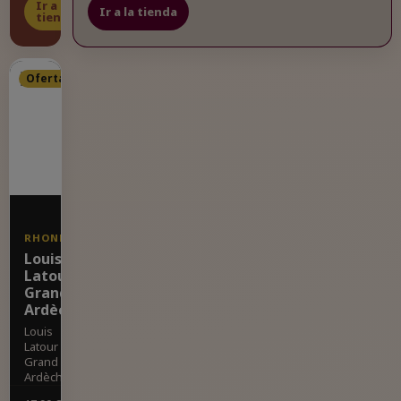
Ir a la
Ir a la tienda
tienda
Oferta
RHONE
Louis
Latour
Grand
Ardèche
Louis
Latour
Grand
Ardèche