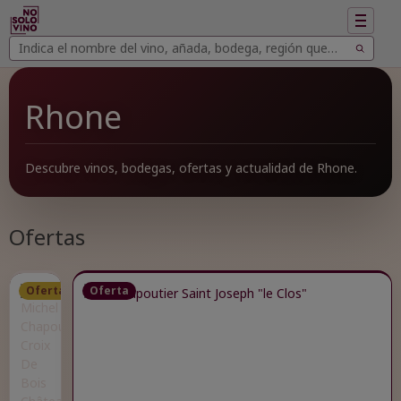
Mostrar
navegac
Buscar
Buscar
vinos
Rhone
Descubre vinos, bodegas, ofertas y actualidad de Rhone.
Ofertas
Oferta
Oferta