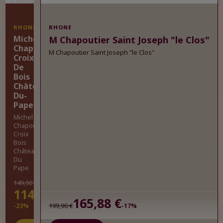
RHONE
RHONE
Michel
M Chapoutier Saint Joseph "le Clos"
Chapoutier
M Chapoutier Saint Joseph "le Clos"
Croix
De
Bois
Châteauneuf-
Du-
Pape
Michel
Chapoutier
Croix
Bois
Châteauneuf
Du
Pape
149,00 €
114,98 €
165,88 €
199,90 €
-23%
-17%