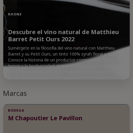
RHONE
Descubre el vino natural de Matthieu
Barret Petit Ours 2022
Sumérgete en la filosofía del vino natural con Matthieu
Barret y su Petit Ours, un tinto 100% syrah floral y vivaz.
Conoce la historia de un productor comprometido con el
terroir y la biodiversidad, que elabora vinos limpios y
precisos sin renunciar a la calidad. Descubre la frescura
frutal de este vino asequible bajo la AOP Côtes Du Rhone y
déjate seducir por su equilibrio y sabor.
Marcas
BODEGA
M Chapoutier Le Pavillon