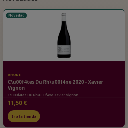
Novedad
RHONE
C\u00f4tes Du Rh\u00f4ne 2020 - Xavier
Vignon
C\u00f4tes Du Rh\u00f4ne Xavier Vignon
11,50 €
Ir a la tienda