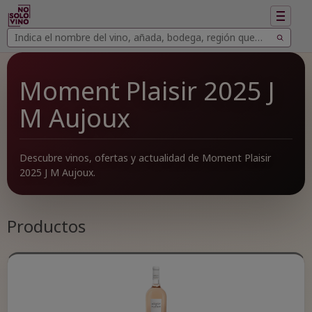
Mostrar
navegac
Buscar
Buscar
vinos
Moment Plaisir 2025 J
M Aujoux
Descubre vinos, ofertas y actualidad de Moment Plaisir
2025 J M Aujoux.
Productos