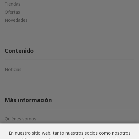
Tiendas
Ofertas
Novedades
Contenido
Noticias
Más información
Quiénes somos
Aviso legal
En nuestro sitio web, tanto nuestros socios como nosotros
Términos y condiciones