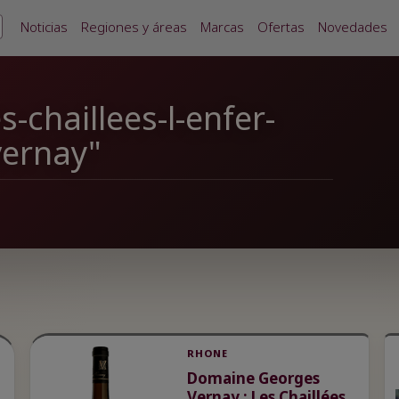
Noticias
Regiones y áreas
Marcas
Ofertas
Novedades
-chaillees-l-enfer-
ernay"
RHONE
Domaine Georges
Vernay : Les Chaillées