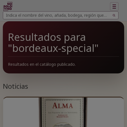
Mostrar
navegac
Buscar
Buscar
vinos
Resultados para
"bordeaux-special"
Resultados en el catálogo publicado.
Noticias