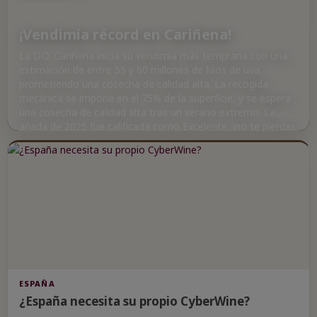
¡Vendimia récord en Cariñena!
La D.O. Cariñena inicia su vendimia más temprana con una
estimación de entre 55 y 60 millones de kilos de uva,
prometiendo una cosecha de calidad alta. La recogida
mecánica se impone en el 75% de la superficie, y se espera
una cosecha de calidad alta tras un verano extremo. La
añada de 2025 fue calificada como Excelente, ¡no te pierdas
los detalles de esta vendimia récord!
ESPAÑA
¿España necesita su propio CyberWine?