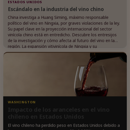
ESTADOS UNIDOS
Escándalo en la industria del vino chino
China investiga a Huang Siming, máximo responsable
político del vino en Ningxia, por graves violaciones de la ley.
Su papel clave en la proyección internacional del sector
vinícola chino está en entredicho. Descubre los entresijos
de la investigación y cómo afecta al futuro del vino en la
región. La expansión vitivinícola de Ningxia y su
reconocimiento internacional se ven amenazados por este
escándalo. ¿Qué consecuencias tendrá para la industria del
vino en China? ¡No te pierdas este intrigante artículo!
WASHINGTON
Impacto de los aranceles en el vino
chileno en Estados Unidos
El vino chileno ha perdido peso en Estados Unidos debido a