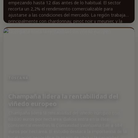
empezando hasta 12 días antes de lo habitual. El sector
recorta un 2,2% el rendimiento comercializable para
ajustarse a las condiciones del mercado. La región trabaja
principalmente con chardonnay, pinot noir y meunier, y la
vendimia se realiza a mano.
TOSCANA
Champaña lidera la rentabilidad del
viñedo europeo
Champaña lidera la rentabilidad del viñedo europeo con
60.030 euros por hectárea. Galicia entra en la élite
continental mientras la Comunidad Valenciana cae a 684
euros por hectárea. El estudio destaca la importancia de la
localización geográfica, la mano de obra y la capacidad