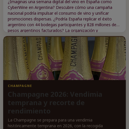
¿Imaginas una semana digital del vino en España como
CyberWine en Argentina? Descubre cómo una campaña
nacional podría impulsar el consumo de vino y unificar
promociones dispersas. ¿Podría España replicar el éxito
argentino con 44 bodegas participantes y 828 millones de
pesos argentinos facturados? La organización y
coordinación serían clave para concentrar la oferta y atraer
a los compradores hacia las tiendas online de las bodegas.
La iniciativa plantea desafíos como la fragmentación de la
oferta, la participación de bodegas pequeñas y la elección
de modelos tecnológicos para facilitar la compra. ¿Te
atreves a imaginar un evento así en España?
CHAMPAGNE
Champagne 2026: Vendimia
temprana y recorte de
rendimiento
La Champagne se prepara para una vendimia
históricamente temprana en 2026, con la recogida