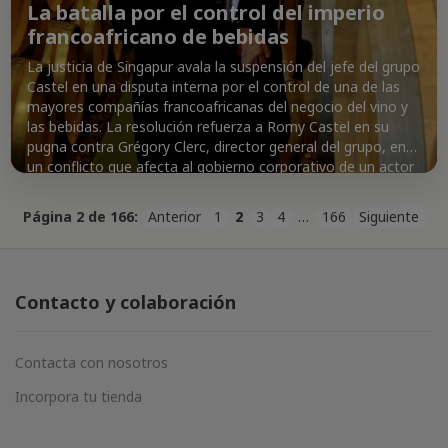
La batalla por el control del imperio
francoafricano de bebidas
La justicia de Singapur avala la suspensión del jefe del grupo
Castel en una disputa interna por el control de una de las
mayores compañías francoafricanas del negocio del vino y
las bebidas. La resolución refuerza a Romy Castel en su
pugna contra Grégory Clerc, director general del grupo, en
un conflicto que afecta al gobierno corporativo de un actor
con peso en vino, cerveza y refrescos en varios mercados.
Castel, con marcas como Baron de Lestac, Listel y Kriter, se
Página 2 de 166:
Anterior
1
2
3
4
…
166
Siguiente
enfrenta a una batalla societaria que se extiende a Suiza y
Luxemburgo, con implicaciones financieras y reputacionales
para el sector de bebidas.
Contacto y colaboración
Contacta con nosotros
Incorpora tu tienda