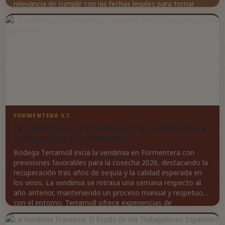
relevancia de cumplir con las fechas legales para tomar
decisiones acertadas en la industria vitivinícola.
FORMENTERA V.T.
La vendimia en Formentera: Terramoll abre la
temporada con optimismo
Bodega Terramoll inicia la vendimia en Formentera con
previsiones favorables para la cosecha 2026, destacando la
recuperación tras años de sequía y la calidad esperada en
los vinos. La vendimia se retrasa una semana respecto al
año anterior, manteniendo un proceso manual y respetuoso
con el entorno. Terramoll ofrece experiencias de
enoturismo con visitas guiadas y degustaciones, acercando
al visitante al proceso de recolección.