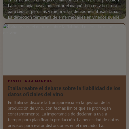
La tecnología busca adelantar el diagnóstico en viticultura
para reducir pérdidas y mejorar las decisiones fitosanitarias.
La detección temprana de enfermedades en viñedos puede
impactar directamente en la calidad de la materia prima
para la producción de vinos y otros productos derivados de
la uva. La investigación se sitúa en el campo del diagnóstico
automatizado de enfermedades agrícolas mediante visión
por computador, ofreciendo un avance significativo en el
sector vitivinícola.
CASTILLA-LA MANCHA
Italia reabre el debate sobre la fiabilidad de los
datos oficiales del vino
En Italia se discute la transparencia en la gestión de la
producción de vino, con fechas límite que se prorrogan
constantemente. La importancia de declarar la uva a
tiempo para planificar la producción. La necesidad de datos
precisos para evitar distorsiones en el mercado. La