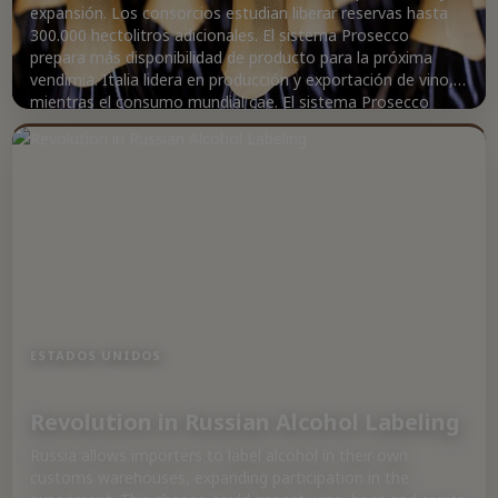
expansión. Los consorcios estudian liberar reservas hasta
300.000 hectolitros adicionales. El sistema Prosecco
prepara más disponibilidad de producto para la próxima
vendimia. Italia lidera en producción y exportación de vino,
mientras el consumo mundial cae. El sistema Prosecco
representa una parte significativa del mercado de
espumosos a nivel mundial.
ESTADOS UNIDOS
Revolution in Russian Alcohol Labeling
Russia allows importers to label alcohol in their own
customs warehouses, expanding participation in the