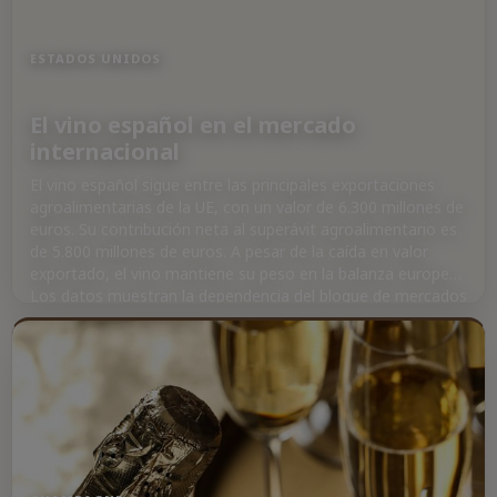
ESTADOS UNIDOS
El vino español en el mercado
internacional
El vino español sigue entre las principales exportaciones
agroalimentarias de la UE, con un valor de 6.300 millones de
euros. Su contribución neta al superávit agroalimentario es
de 5.800 millones de euros. A pesar de la caída en valor
exportado, el vino mantiene su peso en la balanza europea.
Los datos muestran la dependencia del bloque de mercados
como Reino Unido y Estados Unidos, cruciales para bodegas
y productores europeos.