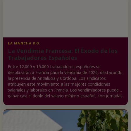
LA MANCHA D.O.
La Vendimia Francesa: El Éxodo de los
Trabajadores Españoles
Entre 12.000 y 15.000 trabajadores españoles se
desplazarán a Francia para la vendimia de 2026, destacando
la presencia de Andalucía y Córdoba. Los sindicatos
atribuyen este movimiento a las mejores condiciones
salariales y laborales en Francia. Los vendimiadores pueden
ganar casi el doble del salario mínimo español, con jornadas
más cortas y beneficios adicionales como alojamiento y
transporte. CCOO y UGT destacan la experiencia y
profesionalidad de la mano de obra española, que es
valorada positivamente por los empleadores franceses.