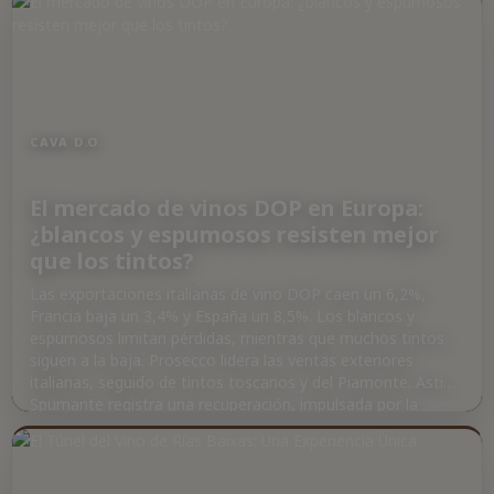
CAVA D.O.
El mercado de vinos DOP en Europa:
¿blancos y espumosos resisten mejor
que los tintos?
Las exportaciones italianas de vino DOP caen un 6,2%,
Francia baja un 3,4% y España un 8,5%. Los blancos y
espumosos limitan pérdidas, mientras que muchos tintos
siguen a la baja. Prosecco lidera las ventas exteriores
italianas, seguido de tintos toscanos y del Piamonte. Asti
Spumante registra una recuperación, impulsada por la
demanda china. Francia mantiene el mayor nivel de
facturación, con Champagne a la cabeza. En España, las
exportaciones de vino DOP caen un 8,5%, con Cava
reduciendo su facturación exterior un 9,4%. Se esperan