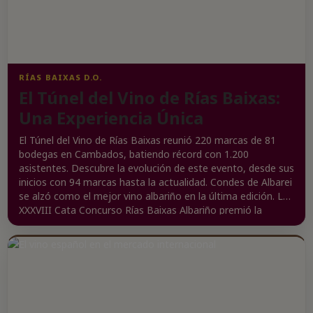
ajustes comerciales por categoría y mercado en la segunda
mitad del año.
RÍAS BAIXAS D.O.
El Túnel del Vino de Rías Baixas:
Una Experiencia Única
El Túnel del Vino de Rías Baixas reunió 220 marcas de 81
bodegas en Cambados, batiendo récord con 1.200
asistentes. Descubre la evolución de este evento, desde sus
inicios con 94 marcas hasta la actualidad. Condes de Albarei
se alzó como el mejor vino albariño en la última edición. La
XXXVIII Cata Concurso Rías Baixas Albariño premió la
tipicidad y calidad de los vinos de la región. ¡Sumérgete en el
mundo del vino gallego y descubre los sabores de Rías
Baixas!