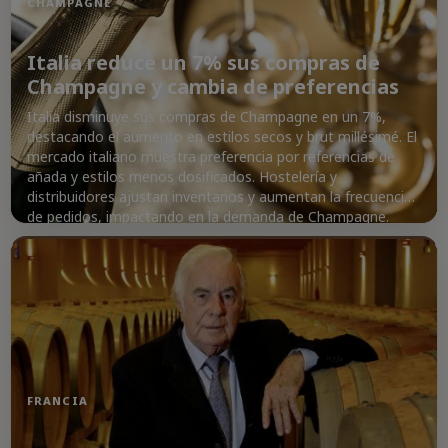
CHAMPAGNE
Italia reduce un 7% sus compras de
Champagne y cambia de preferencias
Italia disminuye sus compras de Champagne en un 7%,
destacando el aumento en estilos secos y brut millésimé. El
mercado italiano muestra preferencia por referencias de
añada y estilos menos dosificados. Hostelería y
distribuidores ajustan inventarios y aumentan la frecuencia
de pedidos, impactando en la demanda de Champagne.
FRANCIA