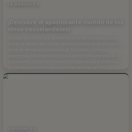
LA MANCHA D.O.
¡Descubre el apasionante mundo de los
vinos neozelandeses!
Anishka Jelicich se une a New Zealand Winegrowers para
liderar el sector del vino en Nueva Zelanda en un momento
clave de demanda internacional. Descubre cómo su
experiencia internacional y visión estratégica impulsarán el
crecimiento del sector. Conoce la importancia económica de
los vinos neozelandeses, presentes en más de 100
mercados y generando 2.100 millones de dólares al año.
¡Sumérgete en una de las grandes historias de éxito del vino
neozelandés y déjate sorprender por su calidad y
sostenibilidad!
CARIÑENA D.O.