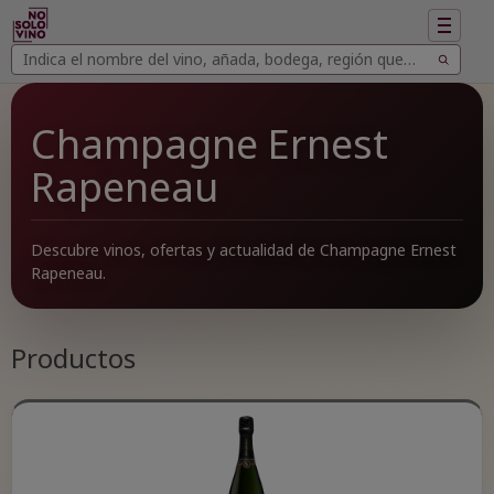
Mostrar
navegac
Buscar
Buscar
vinos
Champagne Ernest
Rapeneau
Descubre vinos, ofertas y actualidad de Champagne Ernest
Rapeneau.
Productos