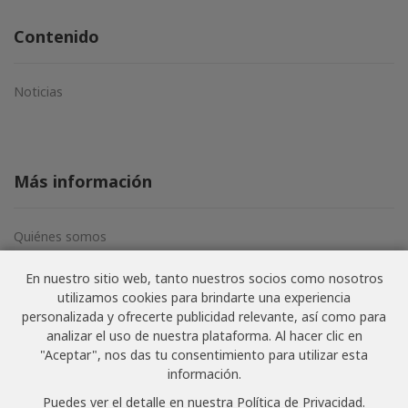
Contenido
Noticias
Más información
Quiénes somos
Aviso legal
En nuestro sitio web, tanto nuestros socios como nosotros
Términos y condiciones
utilizamos cookies para brindarte una experiencia
Política de privacidad
personalizada y ofrecerte publicidad relevante, así como para
analizar el uso de nuestra plataforma. Al hacer clic en
"Aceptar", nos das tu consentimiento para utilizar esta
información.
© NoSoloVino.com 2006-2026 · Todos los derechos
Puedes ver el detalle en nuestra
Política de Privacidad
.