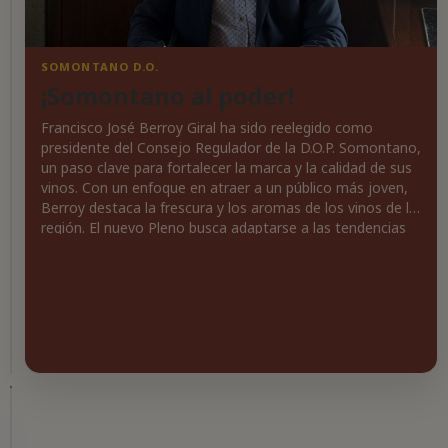
RÍAS
SOMONTANO D.O.
BAIXAS
¡Somontano al poder!
D.O.
¡Brindemos
Francisco José Berroy Giral ha sido reelegido como
por
presidente del Consejo Regulador de la D.O.P. Somontano,
los
un paso clave para fortalecer la marca y la calidad de sus
Mejores
vinos. Con un enfoque en atraer a un público más joven,
Berroy destaca la frescura y los aromas de los vinos de la
Vinos
región. El nuevo Pleno busca adaptarse a las tendencias
Españoles!
de consumo, donde el vino se disfruta en ocasiones
Bodegas
especiales. La D.O.P. Somontano se posiciona para seguir
Habla
brillando en el mercado nacional e internacional. ¡Es hora
se
de brindar por el futuro del vino español!
lleva
el
título
de
mejor
bodega
del