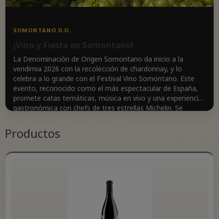
SOMONTANO D.O.
¡Vino y Fiesta en Somontano!
La Denominación de Origen Somontano da inicio a la
vendimia 2026 con la recolección de chardonnay, y lo
celebra a lo grande con el Festival Vino Somontano. Este
evento, reconocido como el más espectacular de España,
promete catas temáticas, música en vivo y una experiencia
gastronómica con chefs de tres estrellas Michelin. Se
espera recoger entre 15 y 15,5 millones de kilos de uva,
aunque un poco menos que en años anteriores. La buena
Productos
salud de la uva y el ambiente festivo hacen de este evento
una cita imperdible para los amantes del vino. ¡Prepárate
para brindar y disfrutar en Barbastro!