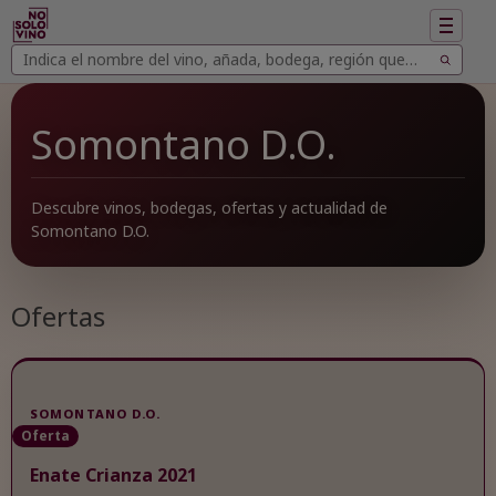
Mostrar
navegac
Buscar
Buscar
vinos
Somontano D.O.
Descubre vinos, bodegas, ofertas y actualidad de
Somontano D.O.
Ofertas
SOMONTANO D.O.
Oferta
Enate Crianza 2021