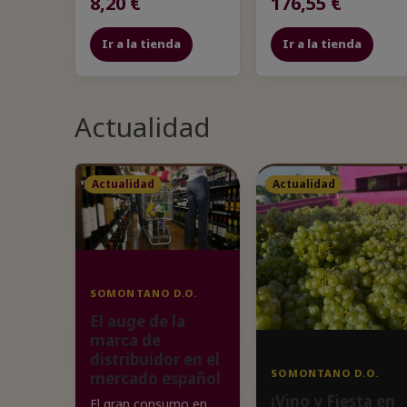
8,20 €
176,55 €
Ir a la tienda
Ir a la tienda
Actualidad
Actualidad
Actualidad
SOMONTANO D.O.
El auge de la
marca de
distribuidor en el
SOMONTANO D.O.
mercado español
¡Vino y Fiesta en
El gran consumo en