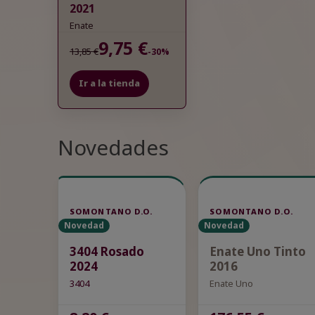
2021
Enate
9,75 €
13,85 €
-30%
Ir a la tienda
Novedades
SOMONTANO D.O.
SOMONTANO D.O.
Novedad
Novedad
3404 Rosado
Enate Uno Tinto
2024
2016
3404
Enate Uno