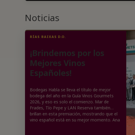
Noticias
RÍAS BAIXAS D.O.
¡Brindemos por los
Mejores Vinos
Españoles!
Bodegas Habla se lleva el título de mejor
bodega del año en la Guía Vinos Gourmets
2026, y eso es solo el comienzo. Mar de
Frades, Tío Pepe y LAN Reserva también
brillan en esta premiación, mostrando que el
vino español está en su mejor momento. Ana
Carazo, de La Bodega de La Loba, se lleva el
galardón al mejor enólogo, porque claro, ¡el