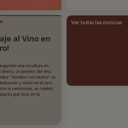
Ver todas las noticias
O.
je al Vino en
ro!
augurado una escultura en
 Beroz, un pionero del vino
obra "Hombre con racimo" es
dedicación y visión en el sector
rante la ceremonia, se celebró
impacto que tuvo en la
 Origen. La escultura se
 nuevo punto de referencia
 del vino que visitan la
enaje que no solo celebra el
én a las personas que lo