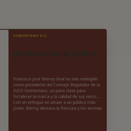
SOMONTANO D.O.
¡Somontano al poder!
Francisco José Berroy Giral ha sido reelegido
como presidente del Consejo Regulador de la
D.O.P. Somontano, un paso clave para
fortalecer la marca y la calidad de sus vinos.
Con un enfoque en atraer a un público más
joven, Berroy destaca la frescura y los aromas
de los vinos de la región. El nuevo Pleno busca
adaptarse a las tendencias de consumo,
donde el vino se disfruta en ocasiones