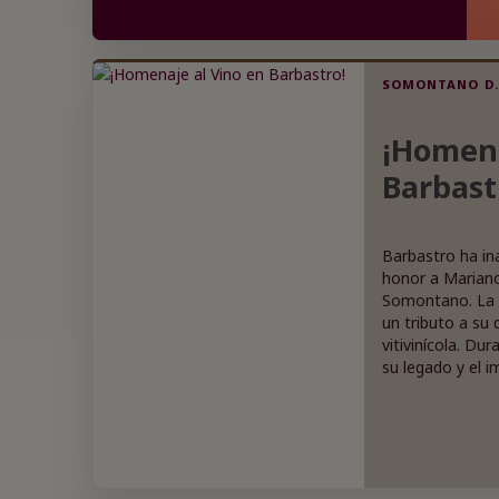
vino no se hace solo! El enoturismo se
convierte en la estrella, combinando vino y
experiencias para los amantes del buen beber.
Si no estás probando estos vinos, ¿realmente
SOMONTANO D.
estás disfrutando de la vida? ¡Vamos, no te
quedes atrás y conoce lo que está de moda
¡Homena
en el mundo del vino!
Barbast
Barbastro ha in
honor a Mariano
Somontano. La 
un tributo a su 
vitivinícola. Du
su legado y el 
Denominación de
convierte en un
para los amantes
región. ¡Un hom
vino, sino tambi