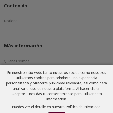
Contenido
Noticias
Más información
Quiénes somos
Aviso legal
En nuestro sitio web, tanto nuestros socios como nosotros
Términos y condiciones
utilizamos cookies para brindarte una experiencia
Política de privacidad
personalizada y ofrecerte publicidad relevante, así como para
analizar el uso de nuestra plataforma. Al hacer clic en
"Aceptar", nos das tu consentimiento para utilizar esta
información.
© NoSoloVino.com 2006-2026 · Todos los derechos
Puedes ver el detalle en nuestra
Política de Privacidad
.