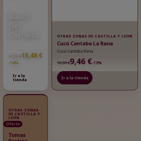
Barco
Del
Corneta
OTRAS ZONAS DE CASTILLA Y LEÓN
Cucú Cantaba La Rana
Barco Corneta
Cucú Cantaba Rana
18,48 €
21,50 €
9,46 €
10,90 €
-14%
-13%
Ir a la
Ir a la tienda
tienda
OTRAS ZONAS
DE CASTILLA Y
LEÓN
Oferta
Tomas