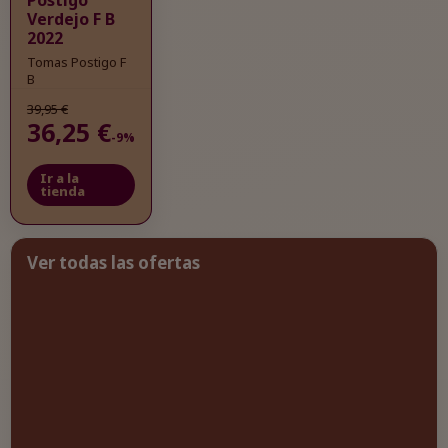
Postigo
Verdejo F B
2022
Tomas Postigo F
B
39,95 €
36,25 €
-9%
Ir a la
tienda
Ver todas las ofertas