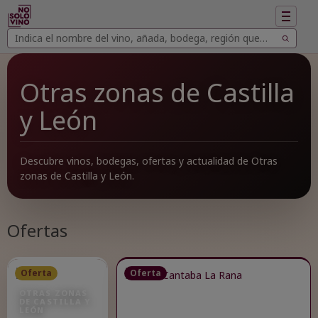
Mostrar
navegac
Buscar
Buscar
vinos
Otras zonas de Castilla
y León
Descubre vinos, bodegas, ofertas y actualidad de Otras
zonas de Castilla y León.
Ofertas
Oferta
Oferta
OTRAS ZONAS
DE CASTILLA Y
LEÓN