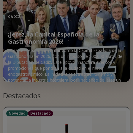
CÁDIZ
¡Jerez, la Capital Española de la
Gastronomía 2026!
Jerez se prepara para brillar como la Capital Española de la
Gastronomía en 2026, con un impulso de 300.000 euros de
la Diputación de Cádiz. Este apoyo financiará eventos y
promociones que pondrán a la ciudad en el mapa
enogastronómico. La iniciativa busca atraer turismo y
potenciar la industria hostelera local, haciendo de Jerez un
destino de calidad. Con un programa de actividades, la
ciudad se posiciona como un referente en el sector
Destacados
agroalimentario y enológico. ¡Prepárate para disfrutar de
una experiencia gastronómica única en Jerez!
Novedad
Destacado