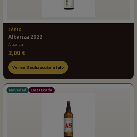
CÁDIZ
Albariza 2022
Albariza
2,00 €
Ver en Dec&aacute;ntalo
Novedad
Destacado