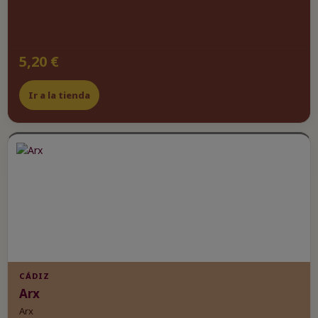
5,20 €
Ir a la tienda
CÁDIZ
Arx
Arx