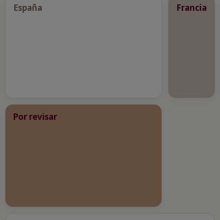
España
Francia
Por revisar