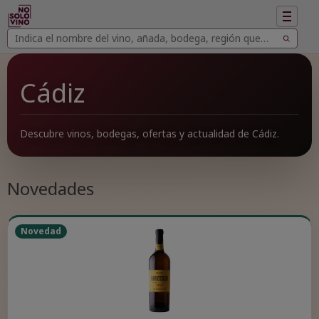
Mostrar
navegac
Buscar
Buscar
vinos
Cádiz
Descubre vinos, bodegas, ofertas y actualidad de Cádiz.
Novedades
Novedad