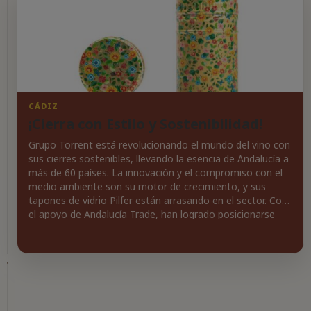
CÁDIZ
¡Biodiversidad
CÁDIZ
¡Cierra con Estilo y Sostenibilidad!
en
la
Grupo Torrent está revolucionando el mundo del vino con
copa!
sus cierres sostenibles, llevando la esencia de Andalucía a
más de 60 países. La innovación y el compromiso con el
González
medio ambiente son su motor de crecimiento, y sus
Byass
tapones de vidrio Pilfer están arrasando en el sector. Con
está
el apoyo de Andalucía Trade, han logrado posicionarse
revolucionando
como un referente global en soluciones de cierre. Si
el
pensabas que los tapones eran solo eso, piénsalo de
mundo
nuevo: ¡son parte de la experiencia del vino! No te quedes
del
atrás y conoce cómo la sostenibilidad puede cambiar la
vino
forma en que disfrutamos del vino.
en
Cádiz