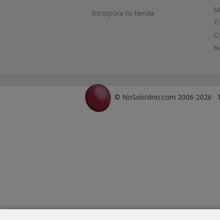
M
Incorpora tu tienda
T
O
N
© NoSoloVino.com 2006-2026 · T