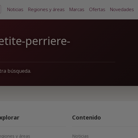
Noticias
Regiones y áreas
Marcas
Ofertas
Novedades
tite-perriere-
tra búsqueda.
xplorar
Contenido
egiones y áreas
Noticias