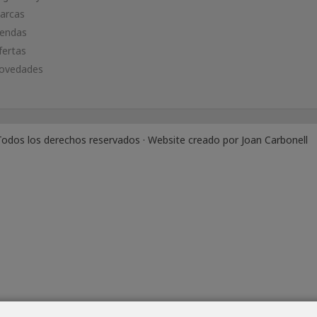
arcas
iendas
fertas
ovedades
odos los derechos reservados · Website creado por
Joan Carbonell