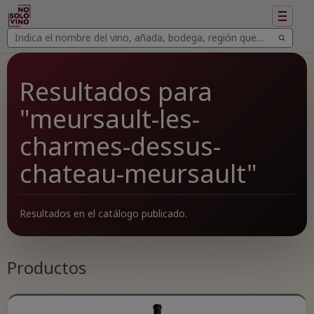
Mostrar
navegac
Buscar
Buscar
vinos
Resultados para
"meursault-les-
charmes-dessus-
chateau-meursault"
Resultados en el catálogo publicado.
Productos