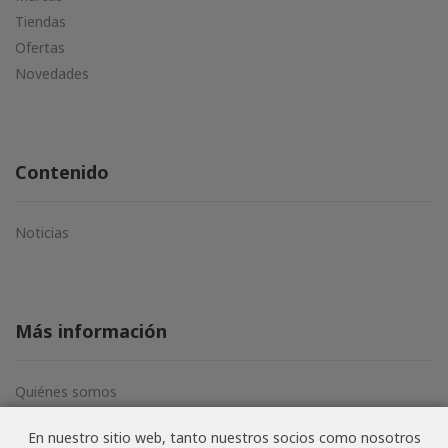
Tiendas
Ofertas
Novedades
Contenido
Noticias
Más información
Quiénes somos
Aviso legal
En nuestro sitio web, tanto nuestros socios como nosotros
Términos y condiciones