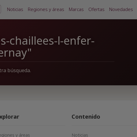
Noticias
Regiones y áreas
Marcas
Ofertas
Novedades
-chaillees-l-enfer-
ernay"
tra búsqueda.
xplorar
Contenido
egiones y áreas
Noticias