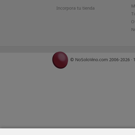
M
Incorpora tu tienda
T
O
N
© NoSoloVino.com 2006-2026 · T