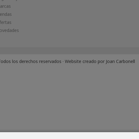
arcas
iendas
fertas
ovedades
odos los derechos reservados · Website creado por
Joan Carbonell