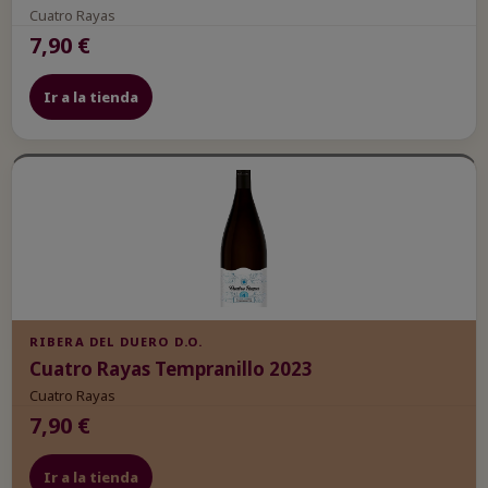
cultivos
Cuatro Rayas
no-
7,90 €
Saccharomyces
y
estrategias
Ir a la tienda
de
fermentación
en
la
industria
del
vino.
RIBERA DEL DUERO D.O.
Cuatro Rayas Tempranillo 2023
Cuatro Rayas
7,90 €
Ir a la tienda