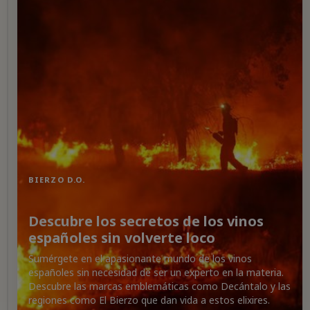
EXTREMADURA
Descubre
la
esencia
de
los
BIERZO D.O.
vinos
españoles
Descubre los secretos de los vinos
sin
españoles sin volverte loco
tecnicismos
Sumérgete
Sumérgete en el apasionante mundo de los vinos
en
españoles sin necesidad de ser un experto en la materia.
el
Descubre las marcas emblemáticas como Decántalo y las
mundo
regiones como El Bierzo que dan vida a estos elixires.