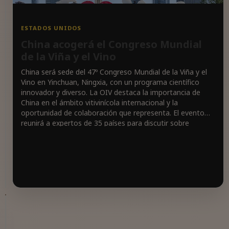
ESTADOS UNIDOS
China acogerá el Congreso Mundial
RUEDA
D.O.
de la Viña y el Vino
Rueda:
China será sede del 47º Congreso Mundial de la Viña y el
Nuevos
Vino en Yinchuan, Ningxia, con un programa científico
vinos
innovador y diverso. La OIV destaca la importancia de
y
China en el ámbito vitivinícola internacional y la
presencia
oportunidad de colaboración que representa. El evento
internacional
reunirá a expertos de 35 países para discutir sobre
La
viticultura, enología, economía y salud en el sector
D.O.
vitivinícola. La cita promete ser un punto de encuentro
Rueda
clave para compartir investigaciones y líneas de trabajo
presenta
sobre vino a nivel mundial.
nuevos
vinos
como
Isabel
Actualidad
Arranz
AUSTRALIA
y