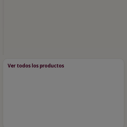
Janasse
Côtes
Du
Rhône
Rosé
2,00 €
Ver en
Dec&aacute;ntalo
Ver todos los productos