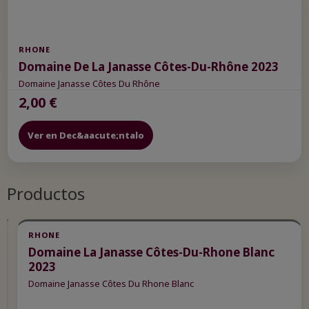
RHONE
Domaine De La Janasse Côtes-Du-Rhône 2023
Domaine Janasse Côtes Du Rhône
2,00 €
Ver en Dec&aacute;ntalo
Productos
RHONE
RHONE
Domaine
Domaine La Janasse Côtes-Du-Rhone Blanc
La
2023
Janasse
Domaine Janasse Côtes Du Rhone Blanc
Côtes-