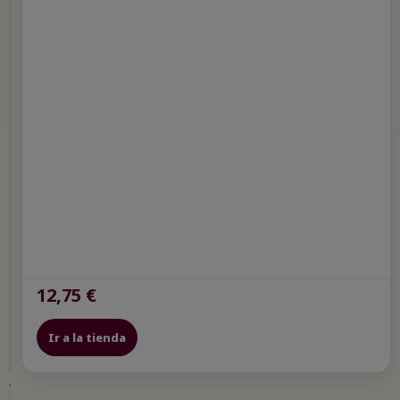
RHONE
Domaine
De
La
Janasse
Côtes
Du
Rhône
2023
Domaine
Janasse
Côtes
Du
Rhône
13,95 €
12,75 €
Ver en
Gourmet
Ir a la tienda
Hunters