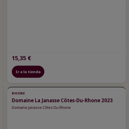
Du-
Rhone
Rosé
2023
Domaine
Janasse
Côtes
Du
Rhone
Rosé
12,95 €
15,35 €
Ir a la
Ir a la tienda
tienda
Novedad
RHONE
Destacado
Domaine La Janasse Côtes-Du-Rhone 2023
Domaine Janasse Côtes Du Rhone