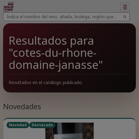
Mostrar
navegac
Buscar
Buscar
vinos
Resultados para
"cotes-du-rhone-
domaine-janasse"
Resultados en el catálogo publicado.
Novedades
Novedad
Destacado