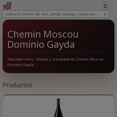
Mostrar
navegac
Buscar
Buscar
vinos
Chemin Moscou
Dominio Gayda
Descubre vinos, ofertas y actualidad de Chemin Moscou
Dominio Gayda.
Productos