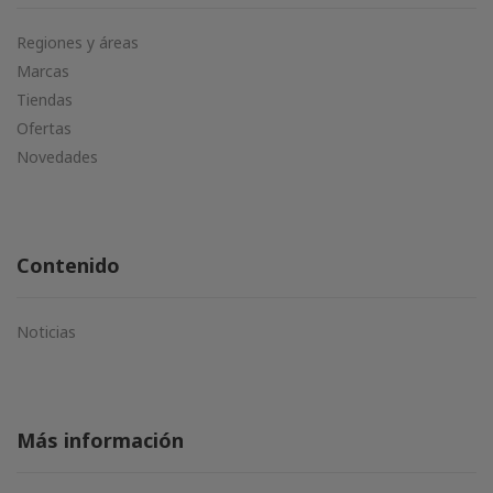
Regiones y áreas
Marcas
Tiendas
Ofertas
Novedades
Contenido
Noticias
Más información