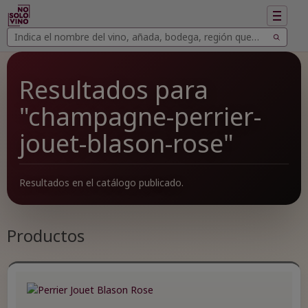
Mostrar
navegac
Buscar
Buscar
vinos
Resultados para
"champagne-perrier-
jouet-blason-rose"
Resultados en el catálogo publicado.
Productos