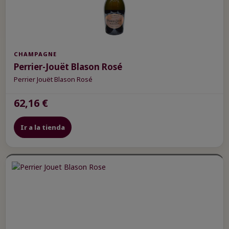
CHAMPAGNE
Perrier-Jouët Blason Rosé
Perrier Jouët Blason Rosé
62,16 €
Ir a la tienda