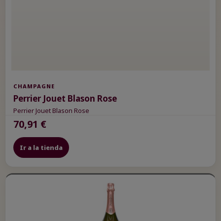
CHAMPAGNE
Perrier Jouet Blason Rose
Perrier Jouet Blason Rose
70,91 €
Ir a la tienda