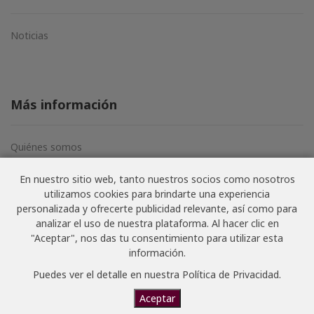
Noticias
Más información
Quiénes somos
Aviso legal
En nuestro sitio web, tanto nuestros socios como nosotros
Términos y condiciones
utilizamos cookies para brindarte una experiencia
Política de privacidad
personalizada y ofrecerte publicidad relevante, así como para
analizar el uso de nuestra plataforma. Al hacer clic en
"Aceptar", nos das tu consentimiento para utilizar esta
información.
© NoSoloVino.com 2006-2026 · Todos los derechos
Puedes ver el detalle en nuestra
Política de Privacidad
.
Aceptar
reservados · Website creado por
Joan Carbonell