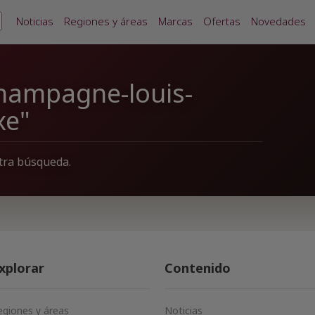
Noticias
Regiones y áreas
Marcas
Ofertas
Novedades
champagne-louis-
xe"
tra búsqueda.
xplorar
Contenido
egiones y áreas
Noticias