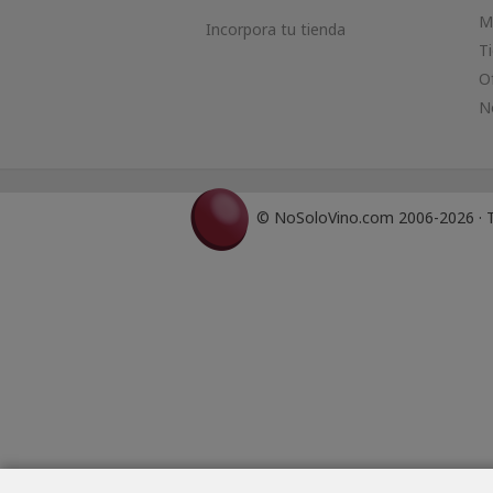
M
Incorpora tu tienda
T
O
N
© NoSoloVino.com 2006-2026 · T