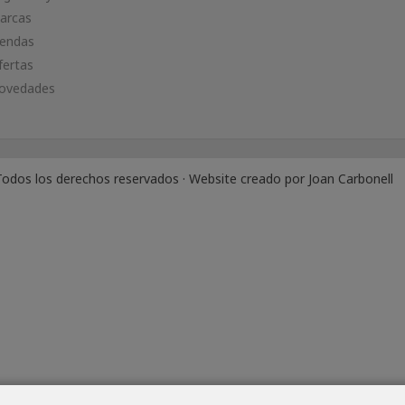
arcas
iendas
fertas
ovedades
odos los derechos reservados · Website creado por
Joan Carbonell