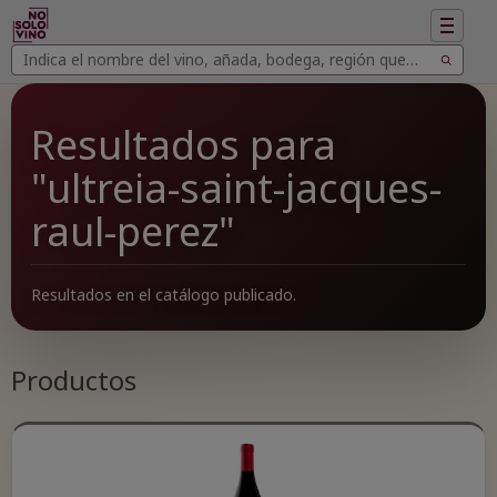
Mostrar
navegac
Buscar
Buscar
vinos
Resultados para
"ultreia-saint-jacques-
raul-perez"
Resultados en el catálogo publicado.
Productos