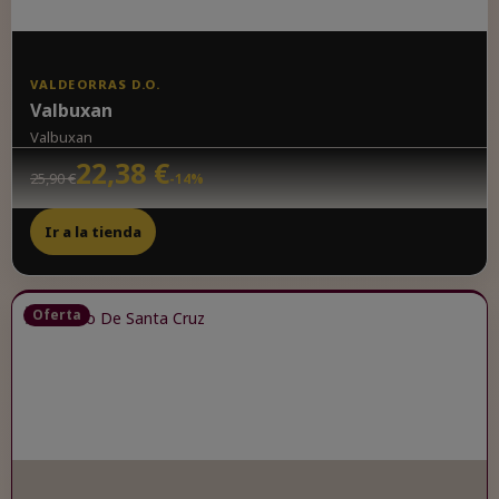
VALDEORRAS D.O.
Valbuxan
Valbuxan
22,38 €
25,90 €
-14%
Ir a la tienda
Oferta