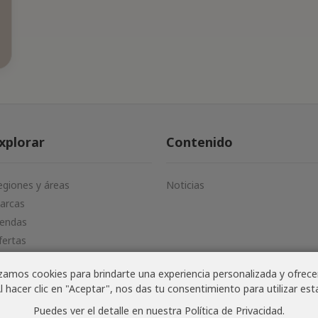
xplorar
Contenido
egiones y áreas
Noticias
arcas
iendas
fertas
ovedades
amos cookies para brindarte una experiencia personalizada y ofrecer
l hacer clic en "Aceptar", nos das tu consentimiento para utilizar est
Puedes ver el detalle en nuestra
Política de Privacidad
.