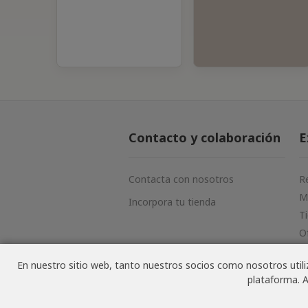
Contacto y colaboración
E
Contacta con nosotros
R
M
Incorpora tu tienda
T
O
N
En nuestro sitio web, tanto nuestros socios como nosotros utiliz
plataforma. A