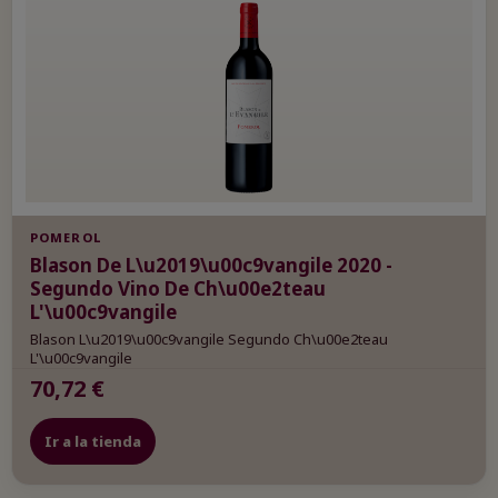
POMEROL
Blason De L\u2019\u00c9vangile 2020 -
Segundo Vino De Ch\u00e2teau
L'\u00c9vangile
Blason L\u2019\u00c9vangile Segundo Ch\u00e2teau
L'\u00c9vangile
70,72 €
Ir a la tienda