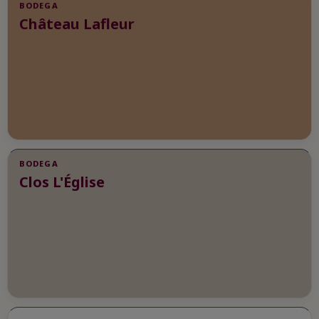
BODEGA
Château Lafleur
BODEGA
Clos L'Église