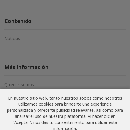
Contenido
Noticias
Más información
Quiénes somos
Aviso legal
En nuestro sitio web, tanto nuestros socios como nosotros
Términos y condiciones
utilizamos cookies para brindarte una experiencia
Política de privacidad
personalizada y ofrecerte publicidad relevante, así como para
analizar el uso de nuestra plataforma. Al hacer clic en
"Aceptar", nos das tu consentimiento para utilizar esta
información.