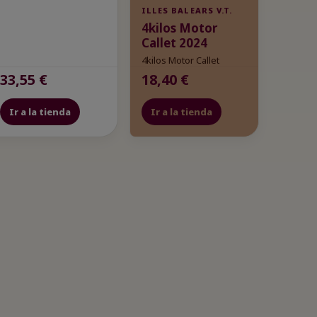
ILLES BALEARS V.T.
4kilos Motor
Callet 2024
4kilos Motor Callet
33,55 €
18,40 €
Ir a la tienda
Ir a la tienda