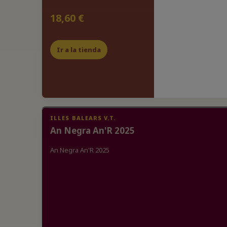
18,60 €
Ir a la tienda
ILLES BALEARS V.T.
An Negra An'R 2025
An Negra An'R 2025