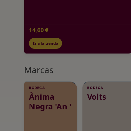
14,60 €
Ir a la tienda
Marcas
BODEGA
BODEGA
Ànima
Volts
Negra 'An '