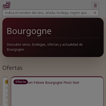
Mostrar
navegac
Buscar
Buscar
vinos
Bourgogne
Descubre vinos, bodegas, ofertas y actualidad de
Bourgogne.
Ofertas
Oferta
Oferta