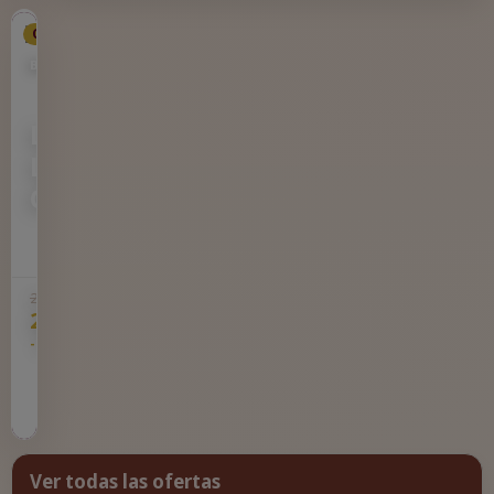
Oferta
BOURGOGNE
Louis
Latour
Chablis
Louis
Latour
Chablis
28,90 €
26,88 €
-7%
Ir a la
tienda
Ver todas las ofertas