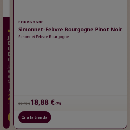
BOURGOGNE
Simonnet-Febvre Bourgogne Pinot Noir
BOURGOGNE
Simonnet Febvre Bourgogne
Julien
Brocard
La
Boissonneuse
Chablis
Julien
Brocard
Boissonneuse
Chablis
31,90 €
28,48 €
18,88 €
20,40 €
-11%
-7%
Ir a la
Ir a la tienda
tienda