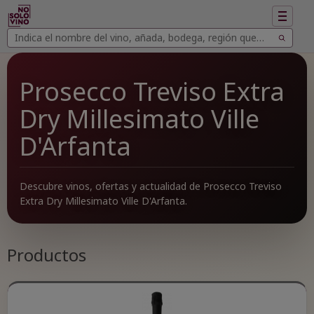
Mostrar
navegac
Buscar
Buscar
vinos
Prosecco Treviso Extra
Dry Millesimato Ville
D'Arfanta
Descubre vinos, ofertas y actualidad de Prosecco Treviso
Extra Dry Millesimato Ville D'Arfanta.
Productos