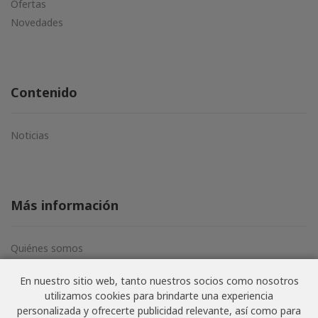
Ofertas
Novedades
Contenido
Noticias
Más información
Quiénes somos
Aviso legal
En nuestro sitio web, tanto nuestros socios como nosotros
Términos y condiciones
utilizamos cookies para brindarte una experiencia
Política de privacidad
personalizada y ofrecerte publicidad relevante, así como para