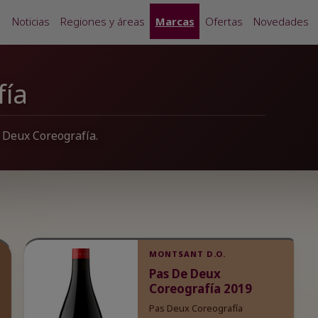
Noticias
Regiones y áreas
Marcas
Ofertas
Novedades
fía
s Deux Coreografía.
MONTSANT D.O.
Pas De Deux
Coreografía 2019
Pas Deux Coreografía