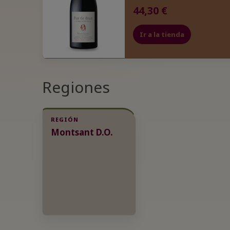
44,30 €
Ir a la tienda
Regiones
REGIÓN
Montsant D.O.