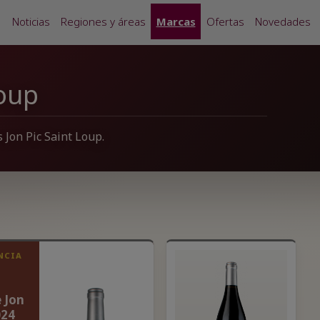
Noticias
Regiones y áreas
Marcas
Ofertas
Novedades
Loup
 Jon Pic Saint Loup.
NCIA
 Jon
024