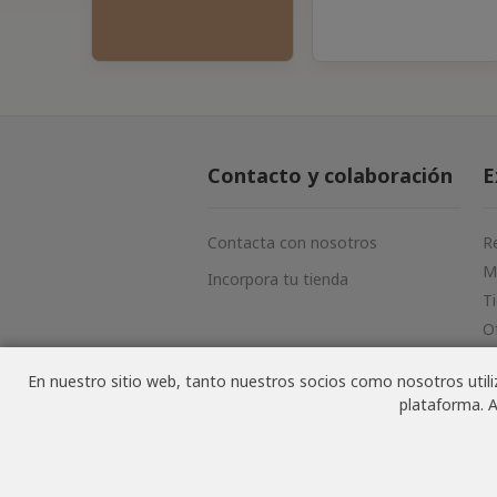
Contacto y colaboración
E
Contacta con nosotros
R
M
Incorpora tu tienda
T
O
N
En nuestro sitio web, tanto nuestros socios como nosotros utiliz
plataforma. A
© NoSoloVino.com 2006-2026 · T