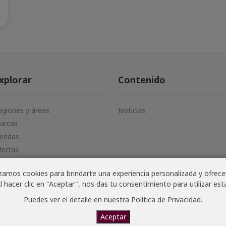
xplorar
Contenido
egiones y áreas
Noticias
arcas
iendas
fertas
ovedades
amos cookies para brindarte una experiencia personalizada y ofrecer
l hacer clic en "Aceptar", nos das tu consentimiento para utilizar est
Puedes ver el detalle en nuestra
Política de Privacidad
.
odos los derechos reservados · Website creado por
Joan Carbonell
Aceptar