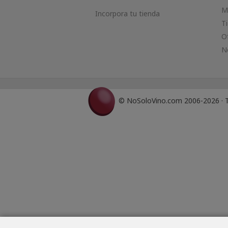
M
Incorpora tu tienda
T
O
N
© NoSoloVino.com 2006-2026 · T