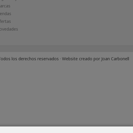
arcas
iendas
fertas
ovedades
odos los derechos reservados · Website creado por
Joan Carbonell