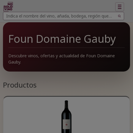
Mostrar
navegac
Buscar
Buscar
vinos
Foun Domaine Gauby
Descubre vinos, ofertas y actualidad de Foun Domaine
Gauby.
Productos