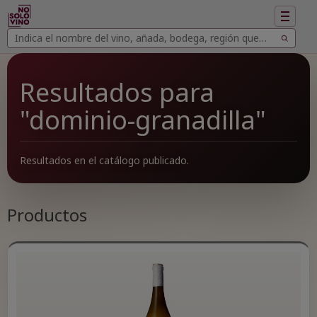
Mostrar
navegac
Buscar
Buscar
vinos
Resultados para
"dominio-granadilla"
Resultados en el catálogo publicado.
Productos