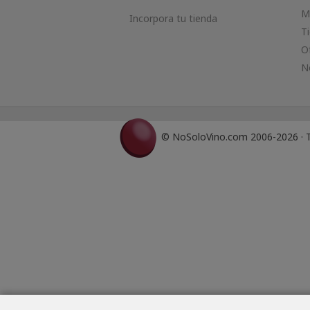
M
Incorpora tu tienda
T
O
N
© NoSoloVino.com 2006-2026 · T