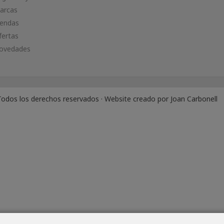
arcas
iendas
fertas
ovedades
odos los derechos reservados · Website creado por
Joan Carbonell