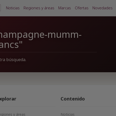
Noticias
Regiones y áreas
Marcas
Ofertas
Novedades
"champagne-mumm-
lancs"
tra búsqueda.
xplorar
Contenido
egiones y áreas
Noticias