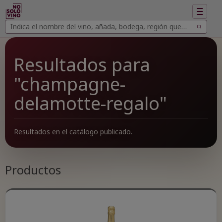
Mostrar
navegac
Buscar
Buscar
vinos
Resultados para
"champagne-
delamotte-regalo"
Resultados en el catálogo publicado.
Productos