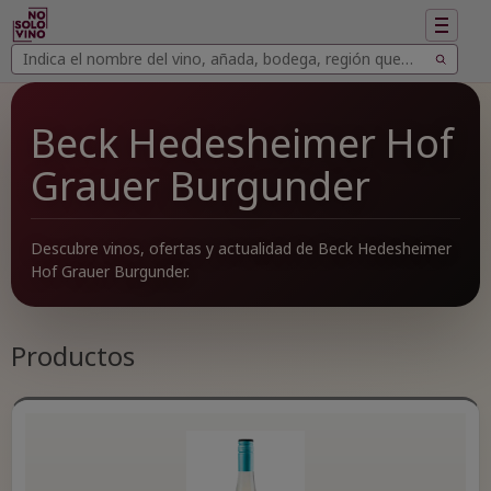
Mostrar
navegac
Buscar
Buscar
vinos
Beck Hedesheimer Hof
Grauer Burgunder
Descubre vinos, ofertas y actualidad de Beck Hedesheimer
Hof Grauer Burgunder.
Productos