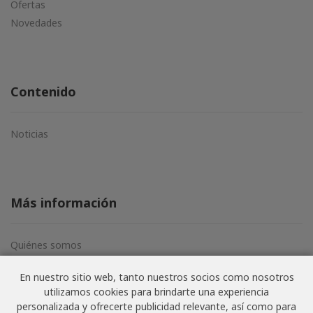
Ofertas
Novedades
Contenido
Noticias
Más información
Quiénes somos
Aviso legal
En nuestro sitio web, tanto nuestros socios como nosotros
Términos y condiciones
utilizamos cookies para brindarte una experiencia
Política de privacidad
personalizada y ofrecerte publicidad relevante, así como para