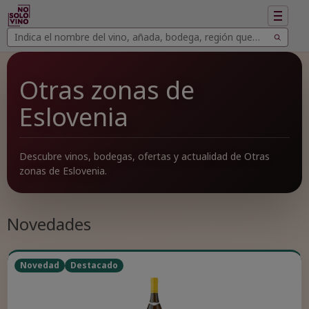
Mostrar
navegac
Buscar
Buscar
vinos
Otras zonas de
Eslovenia
Descubre vinos, bodegas, ofertas y actualidad de Otras
zonas de Eslovenia.
Novedades
Novedad
Destacado