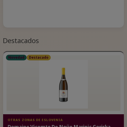
Destacados
Novedad
Destacado
OTRAS ZONAS DE ESLOVENIA
Domaine Vicomte De Noüe Marinic Goriska