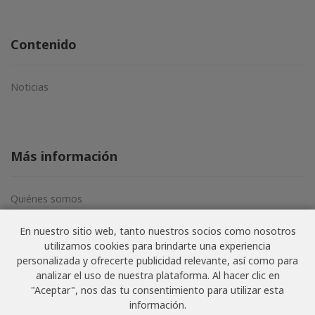
Contenido
Noticias
Más información
Quiénes somos
Aviso legal
En nuestro sitio web, tanto nuestros socios como nosotros
Términos y condiciones
utilizamos cookies para brindarte una experiencia
Política de privacidad
personalizada y ofrecerte publicidad relevante, así como para
analizar el uso de nuestra plataforma. Al hacer clic en
"Aceptar", nos das tu consentimiento para utilizar esta
información.