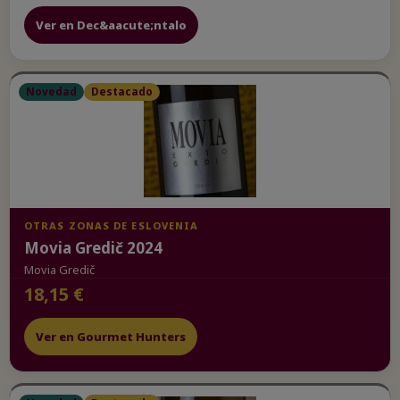
Ver en Dec&aacute;ntalo
Novedad
Destacado
OTRAS ZONAS DE ESLOVENIA
Movia Gredič 2024
Movia Gredič
18,15 €
Ver en Gourmet Hunters