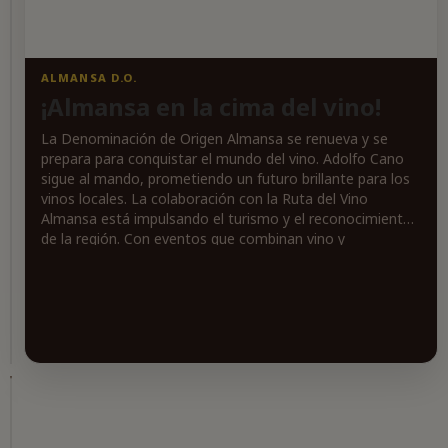
ALMANSA D.O.
¡Almansa en la cima del vino!
ALMANSA
D.O.
La Denominación de Origen Almansa se renueva y se
¡Vinos
prepara para conquistar el mundo del vino. Adolfo Cano
de
sigue al mando, prometiendo un futuro brillante para los
Almansa
vinos locales. La colaboración con la Ruta del Vino
al
Almansa está impulsando el turismo y el reconocimiento
Mundo!
de la región. Con eventos que combinan vino y
Bodegas
gastronomía, Almansa se posiciona como un destino
Piqueras,
imperdible para los amantes del vino. ¡No te quedes fuera
con
de esta revolución vinícola!
más
de
un
siglo
de
historia,
se