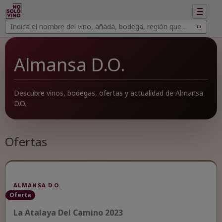
Mostrar
navegac
Buscar
Buscar
vinos
Almansa D.O.
Descubre vinos, bodegas, ofertas y actualidad de Almansa
D.O.
Ofertas
ALMANSA D.O.
Oferta
La Atalaya Del Camino 2023