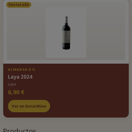
Destacado
ALMANSA D.O.
Laya 2024
Laya
6,90 €
Ver en EnterWine
Productos