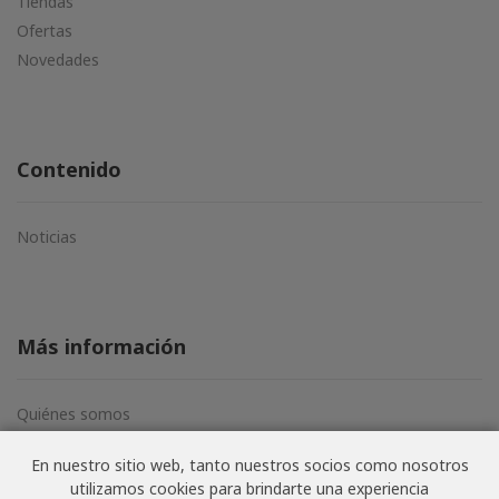
Tiendas
Ofertas
Novedades
Contenido
Noticias
Más información
Quiénes somos
Aviso legal
En nuestro sitio web, tanto nuestros socios como nosotros
Términos y condiciones
utilizamos cookies para brindarte una experiencia