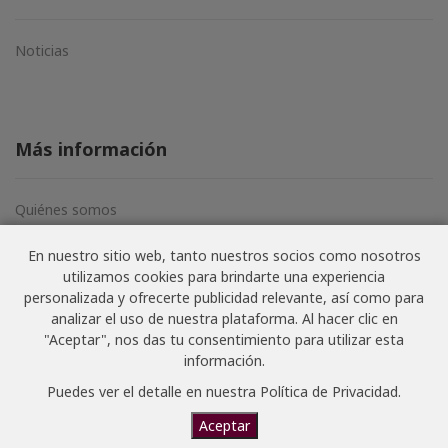
Noticias
Más información
Quiénes somos
Aviso legal
En nuestro sitio web, tanto nuestros socios como nosotros
Términos y condiciones
utilizamos cookies para brindarte una experiencia
Política de privacidad
personalizada y ofrecerte publicidad relevante, así como para
analizar el uso de nuestra plataforma. Al hacer clic en
"Aceptar", nos das tu consentimiento para utilizar esta
información.
© NoSoloVino.com 2006-2026 · Todos los derechos
Puedes ver el detalle en nuestra
Política de Privacidad
.
Aceptar
reservados · Website creado por
Joan Carbonell