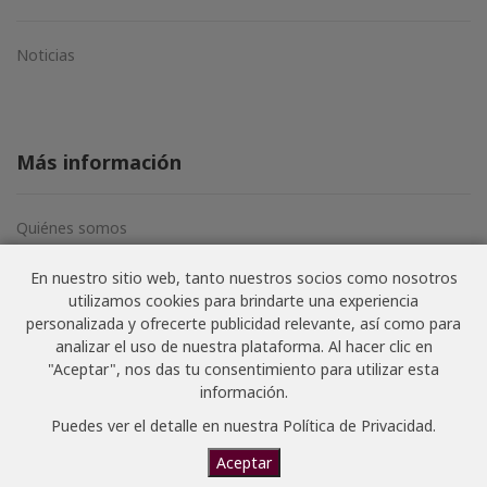
Noticias
Más información
Quiénes somos
Aviso legal
En nuestro sitio web, tanto nuestros socios como nosotros
Términos y condiciones
utilizamos cookies para brindarte una experiencia
Política de privacidad
personalizada y ofrecerte publicidad relevante, así como para
analizar el uso de nuestra plataforma. Al hacer clic en
"Aceptar", nos das tu consentimiento para utilizar esta
información.
© NoSoloVino.com 2006-2026 · Todos los derechos
Puedes ver el detalle en nuestra
Política de Privacidad
.
Aceptar
reservados · Website creado por
Joan Carbonell